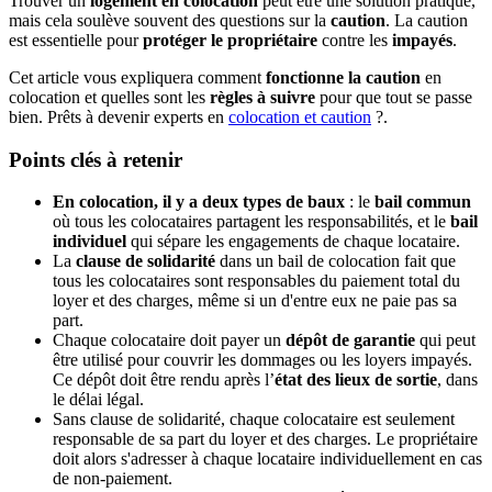
Trouver un
logement en colocation
peut être une solution pratique,
mais cela soulève souvent des questions sur la
caution
. La caution
est essentielle pour
protéger le propriétaire
contre les
impayés
.
Cet article vous expliquera comment
fonctionne la caution
en
colocation et quelles sont les
règles à suivre
pour que tout se passe
bien. Prêts à devenir experts en
colocation et caution
?.
Points clés à retenir
En colocation, il y a deux types de baux
: le
bail commun
où tous les colocataires partagent les responsabilités, et le
bail
individuel
qui sépare les engagements de chaque locataire.
La
clause de solidarité
dans un bail de colocation fait que
tous les colocataires sont responsables du paiement total du
loyer et des charges, même si un d'entre eux ne paie pas sa
part.
Chaque colocataire doit payer un
dépôt de garantie
qui peut
être utilisé pour couvrir les dommages ou les loyers impayés.
Ce dépôt doit être rendu après l’
état des lieux de sortie
, dans
le délai légal.
Sans clause de solidarité, chaque colocataire est seulement
responsable de sa part du loyer et des charges. Le propriétaire
doit alors s'adresser à chaque locataire individuellement en cas
de non-paiement.