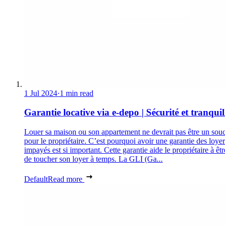
1 Jul 2024
·
1 min read
Garantie locative via e-depo | Sécurité et tranquill
Louer sa maison ou son appartement ne devrait pas être un souc
pour le propriétaire. C’est pourquoi avoir une garantie des loyer
impayés est si important. Cette garantie aide le propriétaire à êtr
de toucher son loyer à temps. La GLI (Ga...
Default
Read more