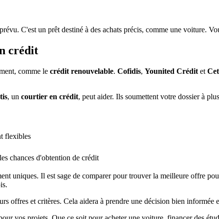
 prévu. C'est un prêt destiné à des achats précis, comme une voiture. V
n crédit
lement, comme le
crédit renouvelable
.
Cofidis
,
Younited Crédit
et
Cet
tis
, un
courtier en crédit
, peut aider. Ils soumettent votre dossier à p
 flexibles
es chances d'obtention de crédit
ent uniques. Il est sage de comparer pour trouver la meilleure offre 
is.
rs offres et critères. Cela aidera à prendre une décision bien informée e
 pour vos projets. Que ce soit pour acheter une voiture, financer des ét