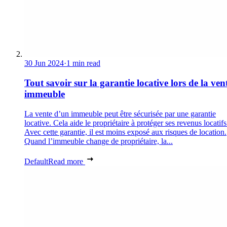
30 Jun 2024
·
1 min read
Tout savoir sur la garantie locative lors de la ven
immeuble
La vente d’un immeuble peut être sécurisée par une garantie
locative. Cela aide le propriétaire à protéger ses revenus locatifs
Avec cette garantie, il est moins exposé aux risques de location.
Quand l’immeuble change de propriétaire, la...
Default
Read more