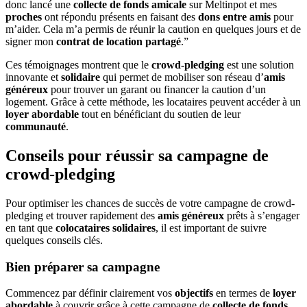
donc lancé une
collecte de fonds amicale
sur Meltinpot et mes
proches
ont répondu présents en faisant des
dons entre amis
pour
m’aider. Cela m’a permis de réunir la caution en quelques jours et de
signer mon
contrat de location partagé
.”
Ces témoignages montrent que le
crowd-pledging
est une solution
innovante et
solidaire
qui permet de mobiliser son réseau d’
amis
généreux
pour trouver un garant ou financer la caution d’un
logement. Grâce à cette méthode, les locataires peuvent accéder à un
loyer abordable
tout en bénéficiant du soutien de leur
communauté
.
Conseils pour réussir sa campagne de
crowd-pledging
Pour optimiser les chances de succès de votre campagne de crowd-
pledging et trouver rapidement des
amis généreux
prêts à s’engager
en tant que
colocataires solidaires
, il est important de suivre
quelques conseils clés.
Bien préparer sa campagne
Commencez par définir clairement vos
objectifs
en termes de
loyer
abordable
à couvrir grâce à cette campagne de
collecte de fonds