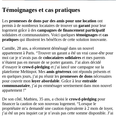
Témoignages et cas pratiques
Les
promesses de dons par des amis pour une location
ont
permis à de nombreux locataires de trouver un
garant
pour leur
logement grâce à des
campagnes de financement participatif
solidaires et communautaires. Voici quelques
témoignages
et
cas
pratiques
qui illustrent les bénéfices de cette solution innovante.
Camille, 28 ans, a récemment déménagé dans un nouvel
appartement à Paris. “Trouver un garant a été un vrai casse-tête pour
moi car je n’avais pas de
colocataires solidaires
et mes parents
n’étaient pas en mesure de se porter garants. J’ai alors décidé
d’essayer le
crowd-pledging
et j’ai lancé une campagne sur la
plateforme Meltinpot. Mes
amis généreux
ont répondu présents et
en quelques jours, j’ai pu réunir les
promesses de dons
nécessaires
pour couvrir mon
loyer abordable
. Grâce à leur
entraide
communautaire
, j’ai pu emménager sereinement dans mon nouvel
appartement !”
De son côté, Mathieu, 35 ans, a choisi le
crowd-pledging
pour
financer la caution de son nouveau logement. “Lorsque le
propriétaire m’a demandé une caution équivalente à 2 mois de loyer,
j’ai été un peu inquiet car je n’avais pas cette somme disponible. J’ai