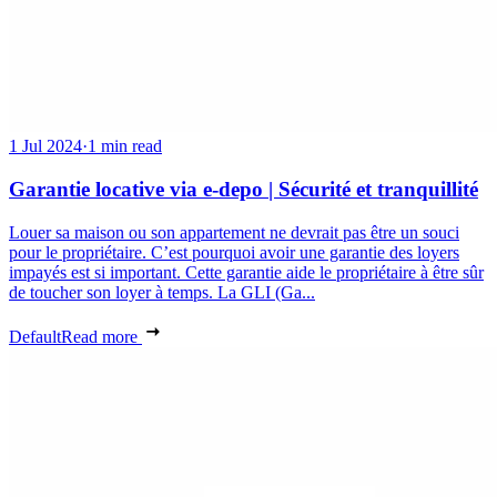
1 Jul 2024
·
1 min read
Garantie locative via e-depo | Sécurité et tranquillité
Louer sa maison ou son appartement ne devrait pas être un souci
pour le propriétaire. C’est pourquoi avoir une garantie des loyers
impayés est si important. Cette garantie aide le propriétaire à être sûr
de toucher son loyer à temps. La GLI (Ga...
Default
Read more