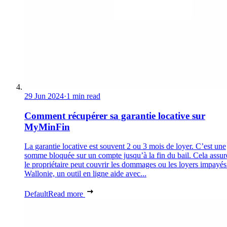
29 Jun 2024
·
1 min read
Comment récupérer sa garantie locative sur
MyMinFin
La garantie locative est souvent 2 ou 3 mois de loyer. C’est une
somme bloquée sur un compte jusqu’à la fin du bail. Cela assur
le propriétaire peut couvrir les dommages ou les loyers impayés
Wallonie, un outil en ligne aide avec...
Default
Read more