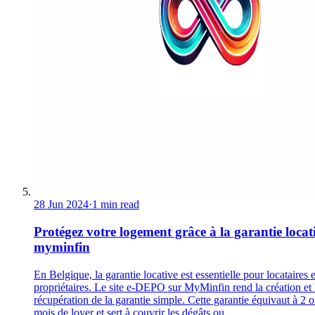
28 Jun 2024
·
1 min read
Protégez votre logement grâce à la garantie locat
myminfin
En Belgique, la garantie locative est essentielle pour locataires e
propriétaires. Le site e-DEPO sur MyMinfin rend la création et 
récupération de la garantie simple. Cette garantie équivaut à 2 
mois de loyer et sert à couvrir les dégâts ou ...