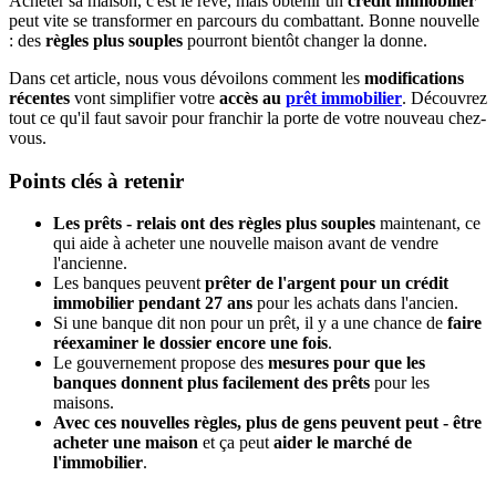
Acheter sa maison, c'est le rêve, mais obtenir un
crédit immobilier
peut vite se transformer en parcours du combattant. Bonne nouvelle
: des
règles plus souples
pourront bientôt changer la donne.
Dans cet article, nous vous dévoilons comment les
modifications
récentes
vont simplifier votre
accès au
prêt immobilier
. Découvrez
tout ce qu'il faut savoir pour franchir la porte de votre nouveau chez-
vous.
Points clés à retenir
Les prêts - relais ont des règles plus souples
maintenant, ce
qui aide à acheter une nouvelle maison avant de vendre
l'ancienne.
Les banques peuvent
prêter de l'argent pour un crédit
immobilier pendant 27 ans
pour les achats dans l'ancien.
Si une banque dit non pour un prêt, il y a une chance de
faire
réexaminer le dossier encore une fois
.
Le gouvernement propose des
mesures pour que les
banques donnent plus facilement des prêts
pour les
maisons.
Avec ces nouvelles règles, plus de gens peuvent peut - être
acheter une maison
et ça peut
aider le marché de
l'immobilier
.