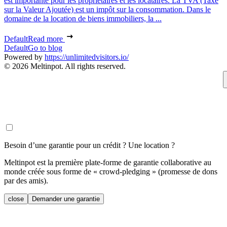
est importante pour les propriétaires et les locataires. La TVA (Taxe
sur la Valeur Ajoutée) est un impôt sur la consommation. Dans le
domaine de la location de biens immobiliers, la ...
Default
Read more
Default
Go to blog
Powered by
https://unlimitedvisitors.io/
© 2026 Meltinpot. All rights reserved.
Besoin d’une garantie pour un crédit ? Une location ?
Meltinpot est la première plate-forme de garantie collaborative au
monde créée sous forme de « crowd-pledging » (promesse de dons
par des amis).
close
Demander une garantie