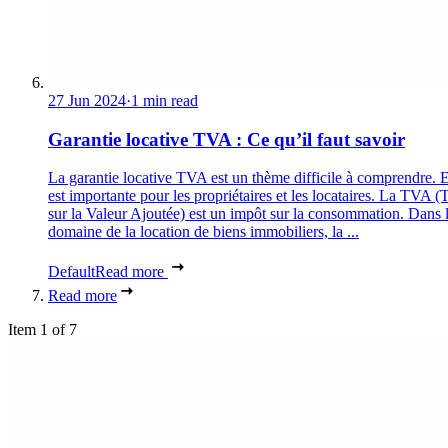
27 Jun 2024
·
1 min read
Garantie locative TVA : Ce qu’il faut savoir
La garantie locative TVA est un thème difficile à comprendre. E
est importante pour les propriétaires et les locataires. La TVA (
sur la Valeur Ajoutée) est un impôt sur la consommation. Dans 
domaine de la location de biens immobiliers, la ...
Default
Read more
Read more
Item 1 of 7