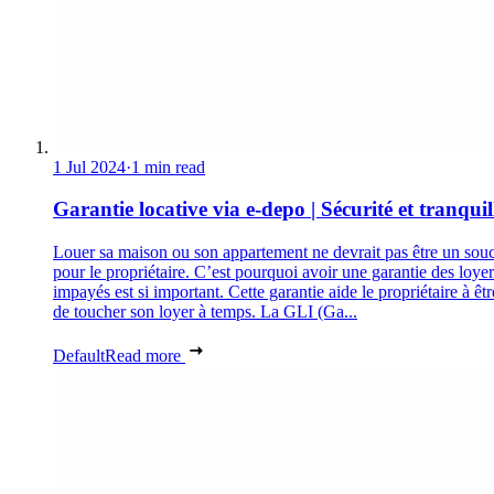
1 Jul 2024
·
1 min read
Garantie locative via e-depo | Sécurité et tranquill
Louer sa maison ou son appartement ne devrait pas être un souc
pour le propriétaire. C’est pourquoi avoir une garantie des loyer
impayés est si important. Cette garantie aide le propriétaire à êtr
de toucher son loyer à temps. La GLI (Ga...
Default
Read more