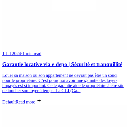
1 Jul 2024
·
1 min read
Garantie locative via e-depo | Sécurité et tranquillité
Louer sa maison ou son appartement ne devrait pas être un souci
pour le propriétaire. C’est pourquoi avoir une garantie des loyers
impayés est si important. Cette garantie aide le propriétaire à être sûr
de toucher son loyer à temps. La GLI (Ga...
Default
Read more