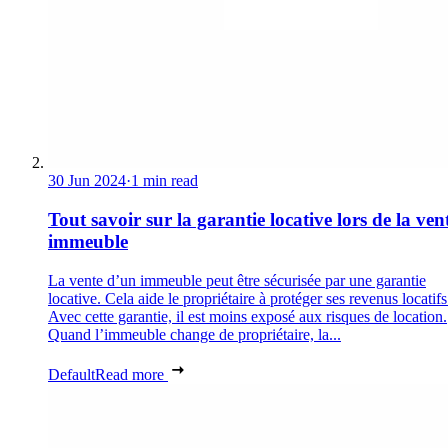
30 Jun 2024
·
1 min read
Tout savoir sur la garantie locative lors de la ven
immeuble
La vente d’un immeuble peut être sécurisée par une garantie
locative. Cela aide le propriétaire à protéger ses revenus locatifs
Avec cette garantie, il est moins exposé aux risques de location.
Quand l’immeuble change de propriétaire, la...
Default
Read more